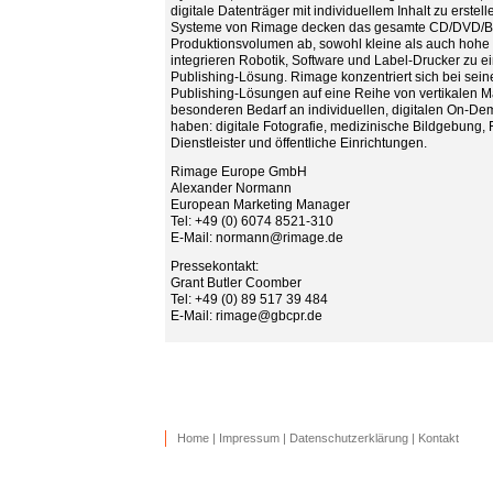
digitale Datenträger mit individuellem Inhalt zu erstell
Systeme von Rimage decken das gesamte CD/DVD/
Produktionsvolumen ab, sowohl kleine als auch hohe
integrieren Robotik, Software und Label-Drucker zu e
Publishing-Lösung. Rimage konzentriert sich bei se
Publishing-Lösungen auf eine Reihe von vertikalen Mä
besonderen Bedarf an individuellen, digitalen On-D
haben: digitale Fotografie, medizinische Bildgebung, F
Dienstleister und öffentliche Einrichtungen.
Rimage Europe GmbH
Alexander Normann
European Marketing Manager
Tel: +49 (0) 6074 8521-310
E-Mail: normann@rimage.de
Pressekontakt:
Grant Butler Coomber
Tel: +49 (0) 89 517 39 484
E-Mail: rimage@gbcpr.de
Home
|
Impressum
|
Datenschutzerklärung
|
Kontakt