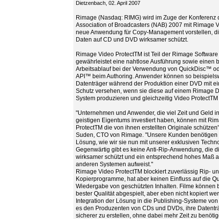
Dietzenbach, 02. April 2007
Rimage (Nasdaq: RIMG) wird im Zuge der Konferenz d
Association of Broadcasters (NAB) 2007 mit Rimage 
neue Anwendung für Copy-Management vorstellen, di
Daten auf CD und DVD wirksamer schützt.
Rimage Video ProtectTM ist Teil der Rimage Software 
gewährleistet eine nahtlose Ausführung sowie einen 
Arbeitsablauf bei der Verwendung von QuickDisc™ o
API™ beim Authoring. Anwender können so beispiels
Datenträger während der Produktion einer DVD mit e
Schutz versehen, wenn sie diese auf einem Rimage Di
System produzieren und gleichzeitig Video ProtectTM
"Unternehmen und Anwender, die viel Zeit und Geld i
geistigen Eigentums investiert haben, können mit Ri
ProtectTM die von ihnen erstellten Originale schützen"
Suden, CTO von Rimage. "Unsere Kunden benötigen e
Lösung, wie wir sie nun mit unserer exklusiven Techn
Gegenwärtig gibt es keine Anti-Rip-Anwendung, die dig
wirksamer schützt und ein entsprechend hohes Maß an
anderen Systemen aufweist."
Rimage Video ProtectTM blockiert zuverlässig Rip- u
Kopierprogramme, hat aber keinen Einfluss auf die Qua
Wiedergabe von geschützten Inhalten. Filme können b
bester Qualität abgespielt, aber eben nicht kopiert we
Integration der Lösung in die Publishing-Systeme vo
es den Produzenten von CDs und DVDs, ihre Datenträ
sicherer zu erstellen, ohne dabei mehr Zeit zu benöti