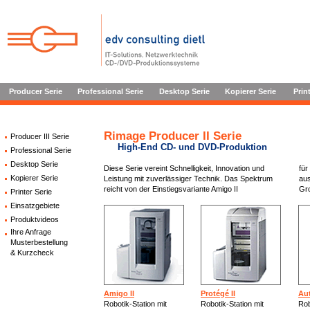
Producer Serie
Professional Serie
Desktop Serie
Kopierer Serie
Prin
Rimage Producer II Serie
Producer III Serie
High-End CD- und DVD-Produktion
Professional Serie
Desktop Serie
Diese Serie vereint Schnelligkeit, Innovation und
für
Kopierer Serie
Leistung mit zuverlässiger Technik. Das Spektrum
aus
reicht von der Einstiegsvariante Amigo II
Gro
Printer Serie
Einsatzgebiete
Produktvideos
Ihre Anfrage
Musterbestellung
& Kurzcheck
Amigo II
Protégé II
Aut
Robotik-Station mit
Robotik-Station mit
Rob