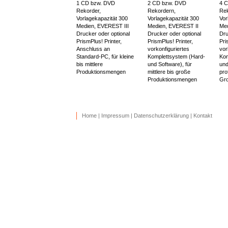
1 CD bzw. DVD
2 CD bzw. DVD
4 
Rekorder,
Rekordern,
Rek
Vorlagekapazität 300
Vorlagekapazität 300
Vor
Medien, EVEREST III
Medien, EVEREST II
Med
Drucker oder optional
Drucker oder optional
Dru
PrismPlus! Printer,
PrismPlus! Printer,
Pri
Anschluss an
vorkonfiguriertes
vor
Standard-PC, für kleine
Komplettsystem (Hard-
Kom
bis mittlere
und Software), für
und
Produktionsmengen
mittlere bis große
pro
Produktionsmengen
Gro
Home
|
Impressum
|
Datenschutzerklärung
|
Kontakt